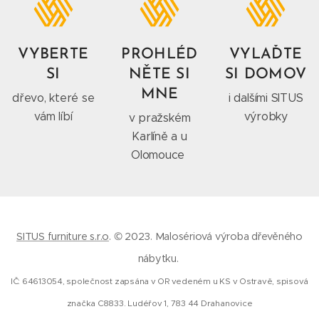
VYBERTE
PROHLÉD
VYLAĎTE
SI
NĚTE SI
SI DOMOV
MNE
dřevo, které se
i dalšími SITUS
vám líbí
výrobky
v pražském
Karlíně a u
Olomouce
SITUS furniture s.r.o
. © 2023. Malosériová výroba dřevěného
nábytku.
IČ: 64613054, společnost zapsána v OR vedeném u KS v Ostravě, spisová
značka C8833. Ludéřov 1, 783 44 Drahanovice