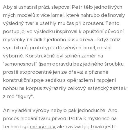
Aby si usnadnil práci, slepoval Petr tělo jednotlivých
mých modelů z více lamel, které nahrubo definovaly
výsledný tvar a ušetřily mu čas při broušení. Tento
postup jej ve výsledku inspiroval k opuštění původní
myšlenky na židli z jednoho kusu dřeva - když totiž
vyrobil můj prototyp z dřevěných lamel, obstál
výborně. Konstrukčně byl splněn záměr na
"samonosnost" (jsem opravdu bez jediného šroubku,
prostě stoprocentně jen ze dřeva) a přiznané
konstrukční spoje sedáku s opěradlem i napojení
nohou na korpus zvýraznily celkový estetický zážitek
z mé "figury".
Ani vyladění výroby nebylo pak jednoduché. Ano,
proces hledání tvaru přivedl Petra k myšlence na
technologii
mé výroby
, ale nastavit jej trvalo ještě